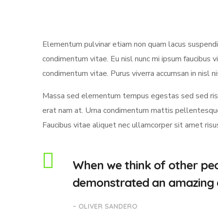
Elementum pulvinar etiam non quam lacus suspendiss
condimentum vitae. Eu nisl nunc mi ipsum faucibus v
condimentum vitae. Purus viverra accumsan in nisl ni
Massa sed elementum tempus egestas sed sed risus
erat nam at. Urna condimentum mattis pellentesque i
Faucibus vitae aliquet nec ullamcorper sit amet ris
When we think of other peo
demonstrated an amazing abi
– OLIVER SANDERO