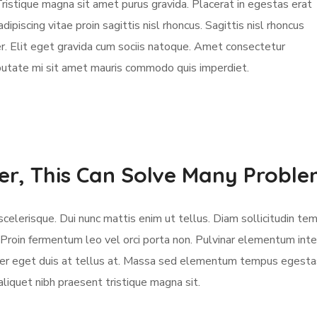
ristique magna sit amet purus gravida. Placerat in egestas erat
ipiscing vitae proin sagittis nisl rhoncus. Sagittis nisl rhoncus
ger. Elit eget gravida cum sociis natoque. Amet consectetur
ulputate mi sit amet mauris commodo quis imperdiet.
er, This Can Solve Many Probl
celerisque. Dui nunc mattis enim ut tellus. Diam sollicitudin temp
 Proin fermentum leo vel orci porta non. Pulvinar elementum inte
mper eget duis at tellus at. Massa sed elementum tempus egestas
aliquet nibh praesent tristique magna sit.