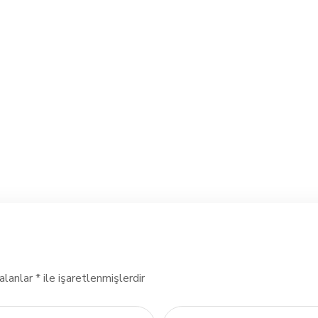
Building Futures
#AFRICA
#DONATION
alanlar
*
ile işaretlenmişlerdir