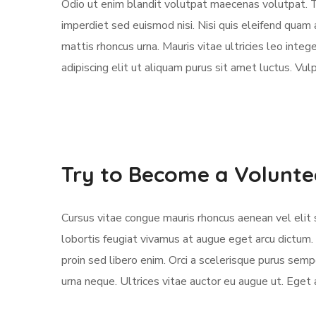
Odio ut enim blandit volutpat maecenas volutpat. T
imperdiet sed euismod nisi. Nisi quis eleifend quam ad
mattis rhoncus urna. Mauris vitae ultricies leo inte
adipiscing elit ut aliquam purus sit amet luctus. V
Try to Become a Volunte
Cursus vitae congue mauris rhoncus aenean vel elit s
lobortis feugiat vivamus at augue eget arcu dictum.
proin sed libero enim. Orci a scelerisque purus se
urna neque. Ultrices vitae auctor eu augue ut. Eget 