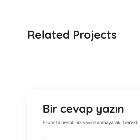
Clean Water
Related Projects
#AFRICA
Bir cevap yazın
E-posta hesabınız yayımlanmayacak.
Gerekli 