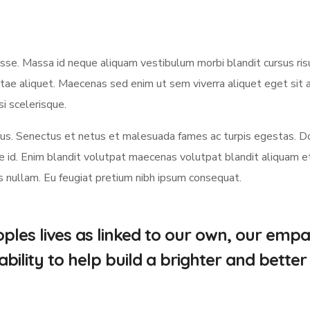
e. Massa id neque aliquam vestibulum morbi blandit cursus risu
itae aliquet. Maecenas sed enim ut sem viverra aliquet eget sit
si scelerisque.
. Senectus et netus et malesuada fames ac turpis egestas. Do
d. Enim blandit volutpat maecenas volutpat blandit aliquam etiam
us nullam. Eu feugiat pretium nibh ipsum consequat.
ples lives as linked to our own, our emp
lity to help build a brighter and better 